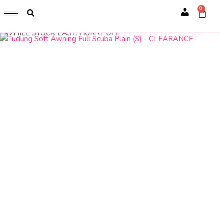
GET 1 FREE SOFT COVER PLANNER 2024 FOR ANY
0
PURCHASE OF RM200 & ABOVE
Account
WHILE STOCK LAST. HURRY UP!!