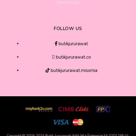
Contact Us
FOLLOW US
butikjururawat
butikjururawat.co
butikjururawat.missmia
Copyright © 2019-2024 Butik Jururawat (Adik Mia Enterprise SA 0201248-V),